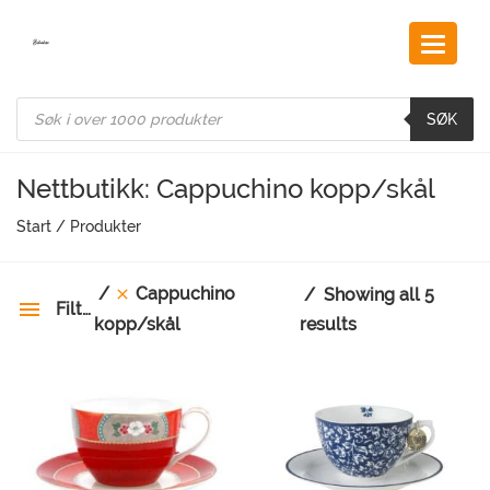
Skip
to
content
Products
search
SØK
Nettbutikk: Cappuchino kopp/skål
Start
/
Produkter
Cappuchino
Showing all 5
Filter
results
kopp/skål
Kategorier