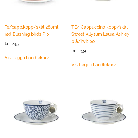
Merke
Sortering
Te/capp.kopp/skål 280ml.
TE/ Cappuccino kopp/skål
Clear filters
rød Blushing birds Pip
Sweet Allysum Laura Ashley
blå/hvit po
kr
245
kr
259
Vis
Legg i handlekurv
Vis
Legg i handlekurv