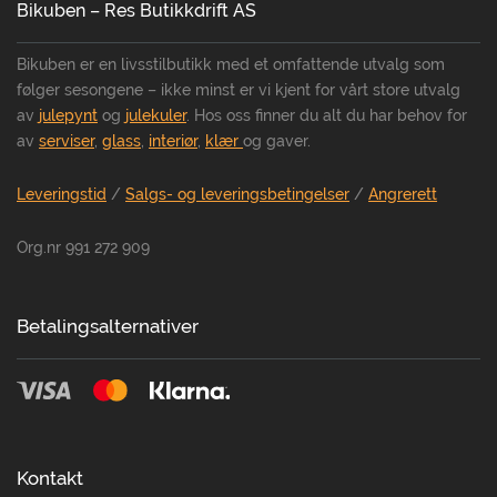
Bikuben – Res Butikkdrift AS
Bikuben er en livsstilbutikk med et omfattende utvalg som
følger sesongene – ikke minst er vi kjent for vårt store utvalg
av
julepynt
og
julekuler
. Hos oss finner du alt du har behov for
av
serviser
,
glass
,
interiør
,
klær
og gaver.
Leveringstid
/
Salgs- og leveringsbetingelser
/
Angrerett
Org.nr 991 272 909
Betalingsalternativer
Kontakt