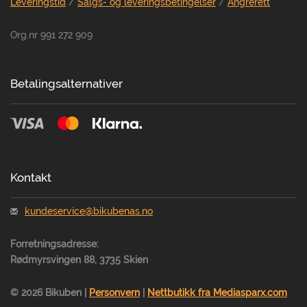
Leveringstid
/
Salgs- og leveringsbetingelser
/
Angrerett
Org.nr 991 272 909
Betalingsalternativer
Kontakt
kundeservice@bikubenas.no
Forretningsadresse:
Rødmyrsvingen 88, 3735 Skien
© 2026 Bikuben |
Personvern
|
Nettbutikk fra Mediasparx.com