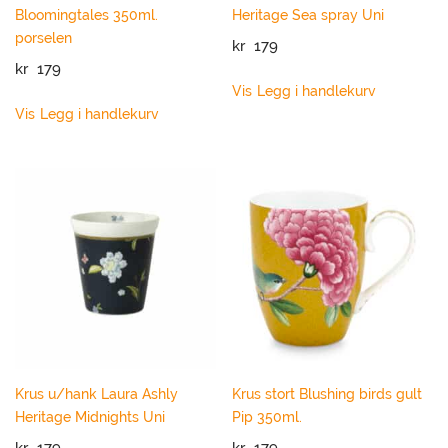
Bloomingtales 350ml.
Heritage Sea spray Uni
porselen
kr
179
kr
179
Vis
Legg i handlekurv
Vis
Legg i handlekurv
Krus u/hank Laura Ashly
Krus stort Blushing birds gult
Heritage Midnights Uni
Pip 350ml.
kr
179
kr
179