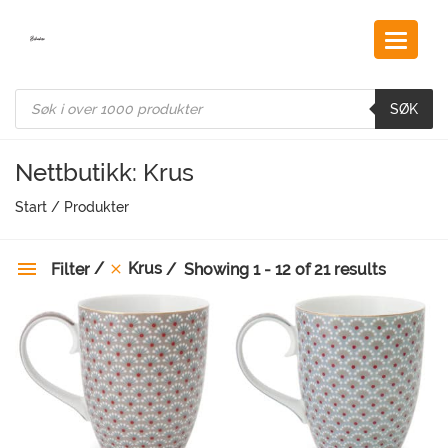
Skip
to
content
Products
search
SØK
Nettbutikk: Krus
Start
/
Produkter
Krus
Filter
Showing 1 - 12 of 21 results
Kategorier
Merke