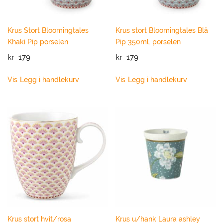
Sortering
Krus Stort Bloomingtales
Krus stort Bloomingtales Blå
Clear filters
Khaki Pip porselen
Pip 350ml. porselen
kr
179
kr
179
Vis
Legg i handlekurv
Vis
Legg i handlekurv
Krus stort hvit/rosa
Krus u/hank Laura ashley