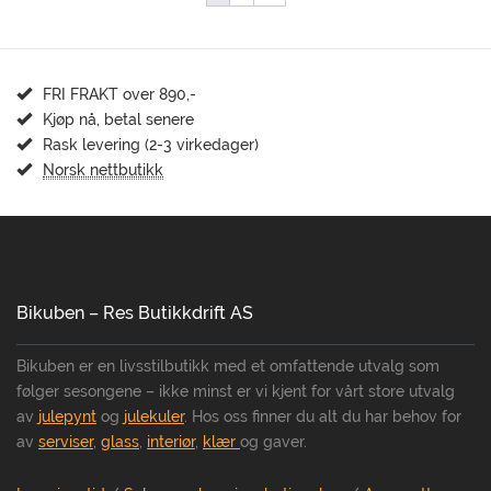
FRI FRAKT over 890,-
Kjøp nå, betal senere
Rask levering (2-3 virkedager)
Norsk nettbutikk
Bikuben – Res Butikkdrift AS
Bikuben er en livsstilbutikk med et omfattende utvalg som
følger sesongene – ikke minst er vi kjent for vårt store utvalg
av
julepynt
og
julekuler
. Hos oss finner du alt du har behov for
av
serviser
,
glass
,
interiør
,
klær
og gaver.