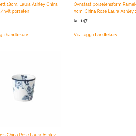
ett 18cm. Laura Ashley China
Ovnsfast porselensform Ramek
å/hvit porselen
9cm. China Rose Laura Ashley 2
kr
147
g i handlekurv
Vis
Legg i handlekurv
ss China Rose Laura Ashley