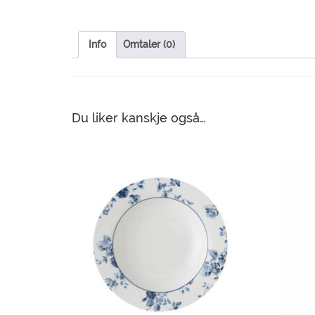
Info
Omtaler (0)
Du liker kanskje også…