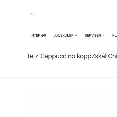
Skip
to
content
INTERIØR
JULEKULER
SERVISER
KL
Te / Cappuccino kopp/skål Chi