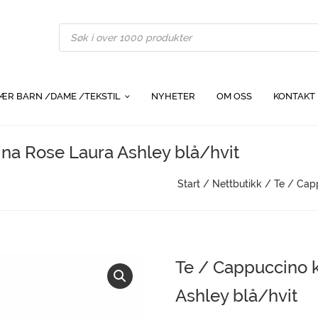
Products
search
ÆR BARN /DAME /TEKSTIL
NYHETER
OM OSS
KONTAKT
na Rose Laura Ashley blå/hvit
Start
/
Nettbutikk
/
Te / Cap
Te / Cappuccino 
Ashley blå/hvit