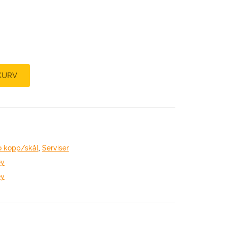
KURV
 kopp/skål
,
Serviser
ey
ey