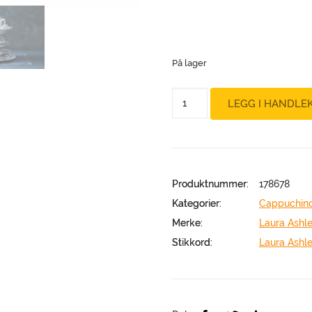
På lager
Te
LEGG I HANDLE
/
Cappuccino
kopp/skål
China
Rose
Produktnummer:
178678
Laura
Kategorier:
Cappuchino
Ashley
blå/hvit
Merke:
Laura Ashl
antall
Stikkord:
Laura Ashl