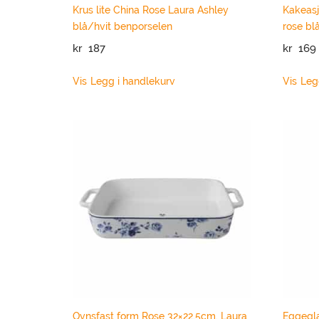
Krus lite China Rose Laura Ashley
Kakeasj
blå/hvit benporselen
rose bl
kr
187
kr
169
Vis
Legg i handlekurv
Vis
Leg
Ovnsfast form Rose 32×22,5cm. Laura
Eggegla