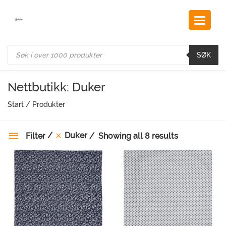
Skip
to
content
Products
search
SØK
Nettbutikk: Duker
Start
/
Produkter
Duker
Filter
Showing all 8 results
Kategorier
Merke