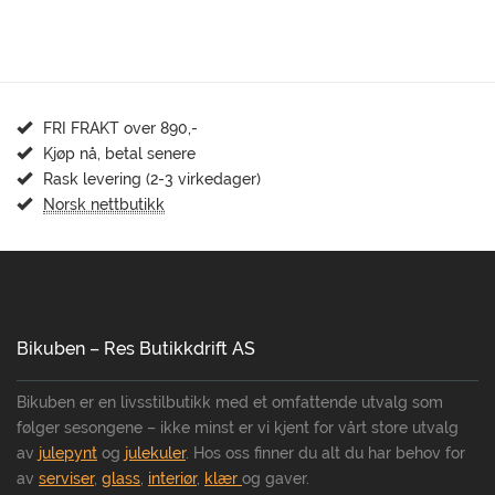
FRI FRAKT over 890,-
Kjøp nå, betal senere
Rask levering (2-3 virkedager)
Norsk nettbutikk
Bikuben – Res Butikkdrift AS
Bikuben er en livsstilbutikk med et omfattende utvalg som
følger sesongene – ikke minst er vi kjent for vårt store utvalg
av
julepynt
og
julekuler
. Hos oss finner du alt du har behov for
av
serviser
,
glass
,
interiør
,
klær
og gaver.