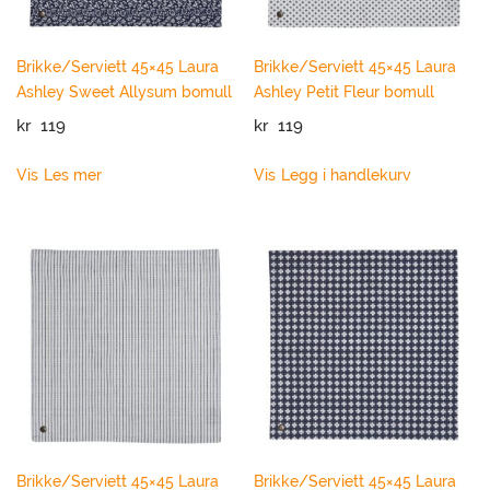
Sortering
Brikke/Serviett 45×45 Laura
Brikke/Serviett 45×45 Laura
Clear filters
Ashley Sweet Allysum bomull
Ashley Petit Fleur bomull
kr
119
kr
119
Vis
Les mer
Vis
Legg i handlekurv
Brikke/Serviett 45×45 Laura
Brikke/Serviett 45×45 Laura